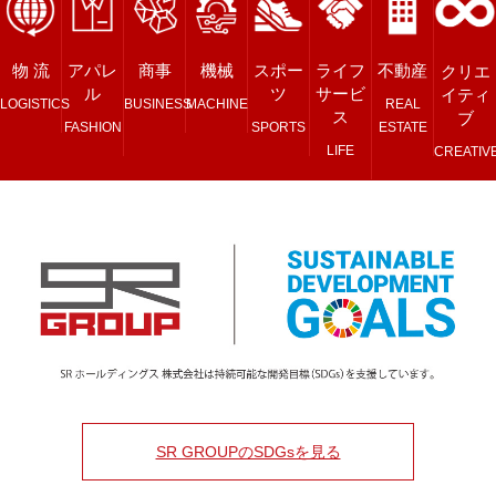
商事
機械
スポー
ライフ
不動産
物 流
アパレ
クリエ
ツ
サービ
ル
イティ
BUSINESS
MACHINE
REAL
LOGISTICS
ス
ブ
SPORTS
ESTATE
FASHION
LIFE
CREATIV
SR GROUPのSDGsを見る