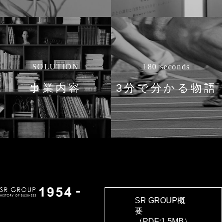
SOLUTION
180 seconds
事業内容
3分で分かる物語
SR GROUP概
要
（PDF:1.5MB）