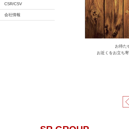
CSR/CSV
会社情報
お待た
お近くをお立ち寄