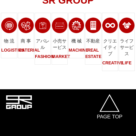
SR GROUP
ページへリンク
ページへリンク
ページへリンク
ページへリンク
ページへリンク
ページへリンク
ページへ
物 流
商 事
アパレ
小売サ
機 械
不動産
クリエ
ライフ
ル
ービス
イティ
サービ
LOGISTICS
MATERIAL
MACHINE
REAL
ブ
ス
FASHION
MARKET
ESTATE
CREATIVE
LIFE
PAGE TOP