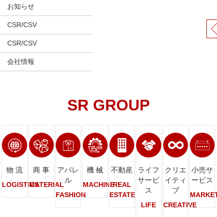
お知らせ
CSR/CSV
CSR/CSV
会社情報
SR GROUP
ページへリンク
ページへリンク
ページへリンク
ページへリンク
ページへリンク
ページへリンク
ページへ
物 流
商 事
アパレ
機 械
不動産
ライフ
クリエ
小売サ
ル
サービ
イティ
ービス
LOGISTICS
MATERIAL
MACHINE
REAL
ス
ブ
FASHION
ESTATE
MARKE
LIFE
CREATIVE